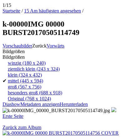
1/15
Startseite
/
15 Am häufigsten angesehen
/
k-00000IMG 00000
BURST20170505114749
Vorschaubilder
Zurück
Vorwärts
Bildgrößen
Bildgrößen
winzig
(180 x 240)
ziemlich klein
(243 x 324)
klein
(324 x 432)
✔
mittel
(445 x 594)
groß
(567 x 756)
besonders groß
(688 x 918)
Original
(768 x 1024)
Diashow
Metadaten anzeigen
Herunterladen
Erste Seite
Zurück zum Album