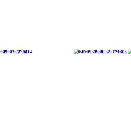
20922 220714
k-IMG 20220922 221208
k