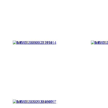
k-IMG 20220922 215914
k-IMG 202
k-IMG 20221020 184007