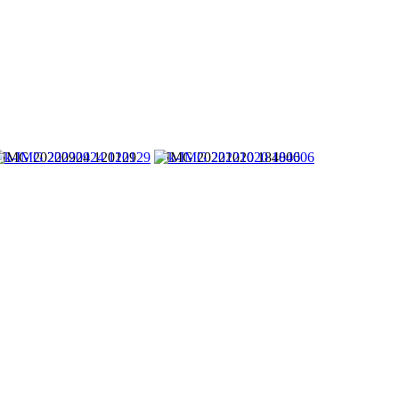
-IMG 20220924 120129
k-IMG 20221020 184006