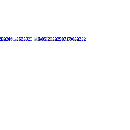
220914 125623
k-IMG 20220917 080222