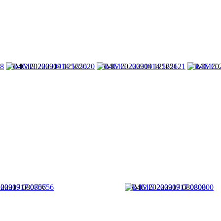
k-IMG 20220914 125620
k-IMG 20220914 125621
k-IMG 20
20917 080756
k-IMG 20220917 080800