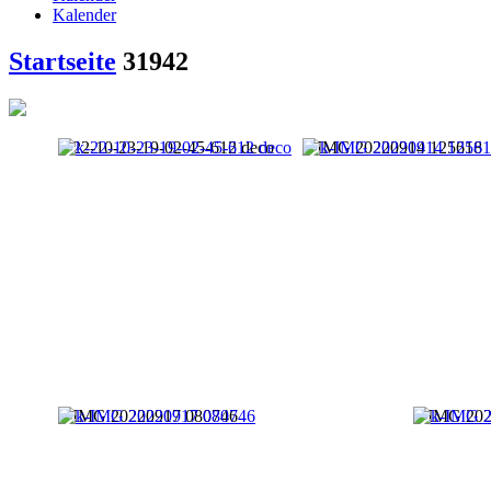
Kalender
Startseite
31942
k-22-10-23-19-02-45-612 deco
k-IMG 20220914 125618
k-IMG 20220917 080746
k-IMG 202